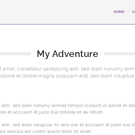
HOME
O
My Adventure
t amet, consetetur sadipscing elitr, sed diam nonumy eirm
labore et dolore magna aliquyam erat, sed diam voluptua.
 elitr, sed diam nonumy eirmod tempor invidunt ut labore et do
eos et accusam et justo duo dolores et ea rebum.
elitr, sed diam voluptua. At vero eos et accusam et justo duo d
ata sanctus est Lorem ipsum dolor sit amet.