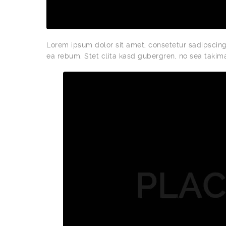
Lorem ipsum dolor sit amet, consetetur sadipscing 
ea rebum. Stet clita kasd gubergren, no sea takim