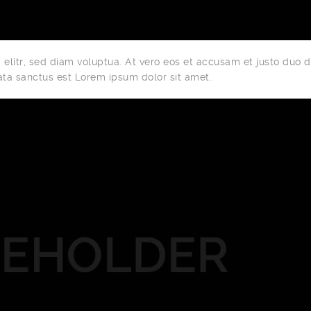
elitr, sed diam voluptua. At vero eos et accusam et justo duo d
ata sanctus est Lorem ipsum dolor sit amet.